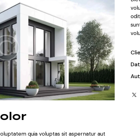
vol
odi
sun
vol
Cli
Da
Aut
olor
oluptatem quia voluptas sit aspernatur aut