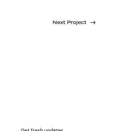
Next Project
r Portfolio
Blog
Shop
Get fresh updates.