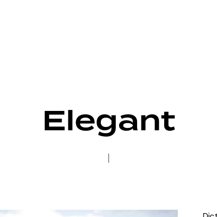
Home
Pages
Our Portfolio
Blog
Shop
Elegant
Dic