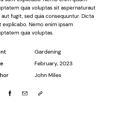
uptatem quia voluptas sit aspernaturaut
t aut fugit, sed quia consequuntur. Dicta
t explicabo. Nemo enim ipsam
uptatem quia voluptas.
ent
Gardening
te
February, 2023
hor
John Miles