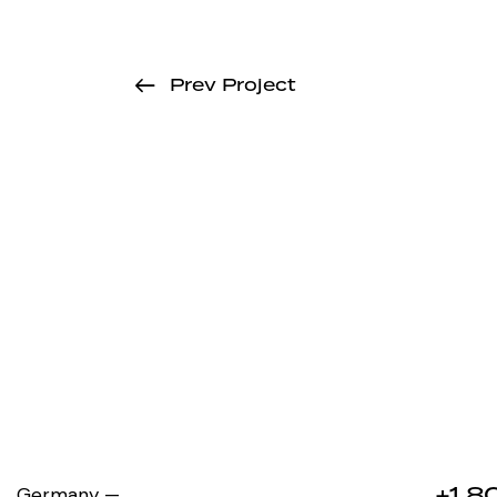
Prev Project
+1 8
Germany —